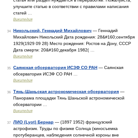
статья или раздел нуждается в переработке. Пожалуйста,
улучшите статью в соответствии с правилами написания
статей …
Википедия
Никольский, Геннадий Михайлович
— Геннадий
34
Михайлович Никольский Дата рождения: 28&#160;сентября
1929(1929 09 28) Место рождения: Ростов на Дону, СССР
Дата смерти: 20&#160;декабря 1982( …
Википедия
Саянская обсерватория ИСЗФ СО РАН
— Саянская
35
обсерватория ИСЗФ СО РАН …
Википедия
Тянь-Шаньская астрономическая обсерватория
—
36
Панорама площадки Тянь Шаньской астрономической
обсерватории …
Википедия
ЛИО (Lyot) Бернар
— (1897 1952) французский
37
астрофизик. Труды по физике Солнца (киносъемка
протуберанцев, наблюдения солнечной короны вне