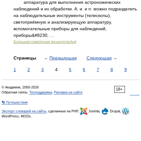
аппаратура для выполнения астрономических
наблюдений и их обработки. А. и. и п. можно подразделить
на наблюдательные инструменты (телескопы),
светоприёмную и анализирующую аппаратуру,
вспомогательные приборы для наблюдений,
приборы&#8230; …
Большая советская энциклопедия
Страницы
←
Предыдущая
Следующая
→
1
2
3
4
5
6
7
8
9
© Академик, 2000-2026
18+
Обратная связь:
Техподдержка
,
Реклама на сайте
👣 Путешествия
Экспорт словарей на сайты
, сделанные на PHP,
Joomla,
Drupal,
WordPress, MODx.