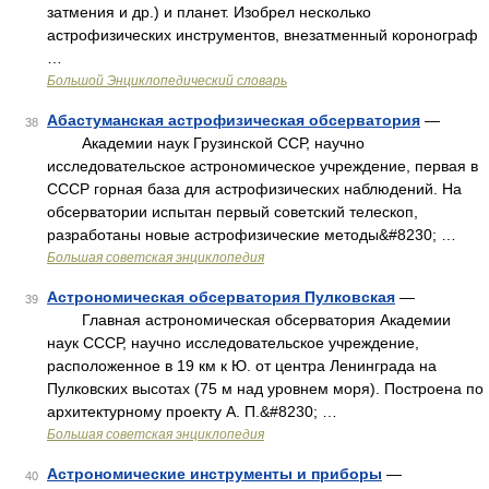
затмения и др.) и планет. Изобрел несколько
астрофизических инструментов, внезатменный коронограф
…
Большой Энциклопедический словарь
Абастуманская астрофизическая обсерватория
—
38
Академии наук Грузинской ССР, научно
исследовательское астрономическое учреждение, первая в
СССР горная база для астрофизических наблюдений. На
обсерватории испытан первый советский телескоп,
разработаны новые астрофизические методы&#8230; …
Большая советская энциклопедия
Астрономическая обсерватория Пулковская
—
39
Главная астрономическая обсерватория Академии
наук СССР, научно исследовательское учреждение,
расположенное в 19 км к Ю. от центра Ленинграда на
Пулковских высотах (75 м над уровнем моря). Построена по
архитектурному проекту А. П.&#8230; …
Большая советская энциклопедия
Астрономические инструменты и приборы
—
40