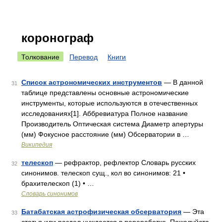
коронограф
Толкование
Перевод
Книги
Список астрономических инструментов
— В данной
31
таблице представлены основные астрономические
инструменты, которые используются в отечественных
исследованиях[1]. Аббревиатура Полное название
Производитель Оптическая система Диаметр апертуры
(мм) Фокусное расстояние (мм) Обсерватории в …
Википедия
телескоп
— рефрактор, рефлектор Словарь русских
32
синонимов. телескоп сущ., кол во синонимов: 21 •
брахителескоп (1) • …
Словарь синонимов
Батабатская астрофизическая обсерватория
— Эта
33